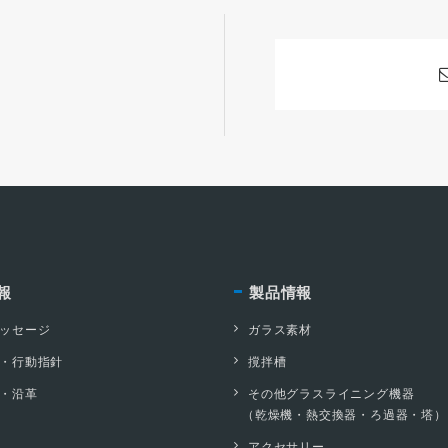
報
製品情報
ッセージ
ガラス素材
・行動指針
撹拌槽
・沿革
その他グラスライニング機器
（乾燥機・熱交換器・ろ過器・塔）
アクセサリー